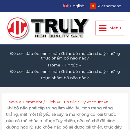
Skip
English
Vietnamese
to
Main
content
Menu
Menu
Để con đầu óc minh mẫn đi thi, bố mẹ cần chú ý những
thực phẩm bổ não nào?
Home
Tin tức
Để con đầu óc minh mẫn đi thi, bố mẹ cần chú ý những
thực phẩm bổ não nào?
Leave a Comment
/
Dịch vụ
,
Tin tức
/ By
vncount.vn
Khi bộ não phải tập trung làm việc lâu, tình trạng căng
thẳng, mệt mỏi tất yếu sẽ xảy ra mà không có loại thuốc
nào có thể chữa trị được.Tuy nhiên, nếu có chế độ dinh
dưỡng hợp lý, sức khỏe não bộ sẽ được cải thiện, thúc đẩy