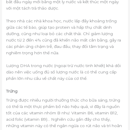
bắt đầu ngày mới bằng một ly nước và kết thúc một ngày
với một tách trà thảo dược.
Theo nhà các nhà khoa học, nước lấp đầy khoảng trống
giữa các tế bào, giúp tạo protein và hấp thụ chất dinh
dưỡng, cũng như loại bỏ các chất thải. Chỉ giảm lượng
nước từ 2 đến 4% cũng đã khiến não mất cân bằng, gây ra
các phản ứng chậm trễ, đau đầu, thay đổi tâm trạng và
nghiêm trọng hơn thế nữa.
Lượng DHA trong nước (ngoại trừ nước tinh khiết) khá dồi
dào nên việc uống đủ số lượng nước là có thể cung cấp
phần lớn nhu cầu về chất này của cơ thể.
Trứng
Trứng được nhiều người thưởng thức cho bữa sáng, trứng
có thể là một thực phẩm bổ não hiệu quả, vì đây là nguồn
tốt của các vitamin nhóm B như: Vitamin B6, vitamin B12,
acid folic (vitamin B9)… Nghiên cứu gần đây cho thấy,
những vitamin này có thể ngăn ngừa co rút não và trì hoãn