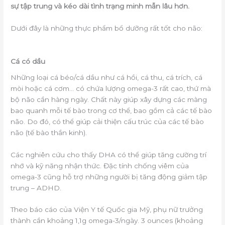
sự tập trung và kéo dài tình trạng minh mẫn lâu hơn.
Dưới đây là những thực phẩm bổ dưỡng rất tốt cho não:
Cá có dầu
Những loại cá béo/cá dầu như cá hồi, cá thu, cá trích, cá
mòi hoặc cá cơm… có chứa lượng omega-3 rất cao, thứ mà
bộ não cần hàng ngày. Chất này giúp xây dựng các màng
bao quanh mỗi tế bào trong cơ thể, bao gồm cả các tế bào
não. Do đó, có thể giúp cải thiện cấu trúc của các tế bào
não (tế bào thần kinh).
Các nghiên cứu cho thấy DHA có thể giúp tăng cường trí
nhớ và kỹ năng nhận thức. Đặc tính chống viêm của
omega-3 cũng hỗ trợ những người bị tăng động giảm tập
trung – ADHD.
Theo báo cáo của Viện Y tế Quốc gia Mỹ, phụ nữ trưởng
thành cần khoảng 1,1g omega-3/ngày. 3 ounces (khoảng