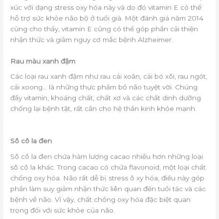
xúc với dạng stress oxy hóa này và do đó vitamin E có thể
hỗ trợ sức khỏe não bộ ở tuổi già. Một đánh giá năm 2014
cũng cho thấy, vitamin E cũng có thể góp phần cải thiện
nhận thức và giảm nguy cơ mắc bệnh Alzheimer.
Rau màu xanh đậm
Các loại rau xanh đậm như rau cải xoăn, cải bó xôi, rau ngót,
cải xoong… là những thực phẩm bổ não tuyệt vời. Chúng
đầy vitamin, khoáng chất, chất xơ và các chất dinh dưỡng
chống lại bệnh tật, rất cần cho hệ thần kinh khỏe mạnh.
Sô cô la đen
Sô cô la đen chứa hàm lượng cacao nhiều hơn những loại
sô cô la khác. Trong cacao có chứa flavonoid, một loại chất
chống oxy hóa. Não rất dễ bị stress ô xy hóa, điều này góp
phần làm suy giảm nhận thức liên quan đến tuổi tác và các
bệnh về não. Vì vậy, chất chống oxy hóa đặc biệt quan
trọng đối với sức khỏe của não.