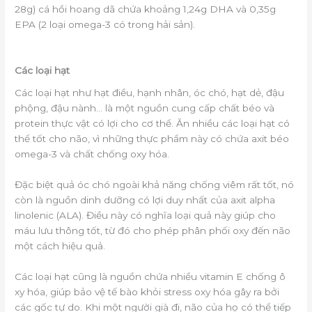
28g) cá hồi hoang dã chứa khoảng 1,24g DHA và 0,35g
EPA (2 loại omega-3 có trong hải sản).
Các loại hạt
Các loại hạt như hạt điều, hạnh nhân, óc chó, hạt dẻ, đậu
phộng, đậu nành… là một nguồn cung cấp chất béo và
protein thực vật có lợi cho cơ thể. Ăn nhiều các loại hạt có
thể tốt cho não, vì những thực phẩm này có chứa axit béo
omega-3 và chất chống oxy hóa.
Đặc biệt quả óc chó ngoài khả năng chống viêm rất tốt, nó
còn là nguồn dinh dưỡng có lợi duy nhất của axit alpha
linolenic (ALA). Điều này có nghĩa loại quả này giúp cho
máu lưu thông tốt, từ đó cho phép phân phối oxy đến não
một cách hiệu quả.
Các loại hạt cũng là nguồn chứa nhiều vitamin E chống ô
xy hóa, giúp bảo vệ tế bào khỏi stress oxy hóa gây ra bởi
các gốc tự do. Khi một người già đi, não của họ có thể tiếp