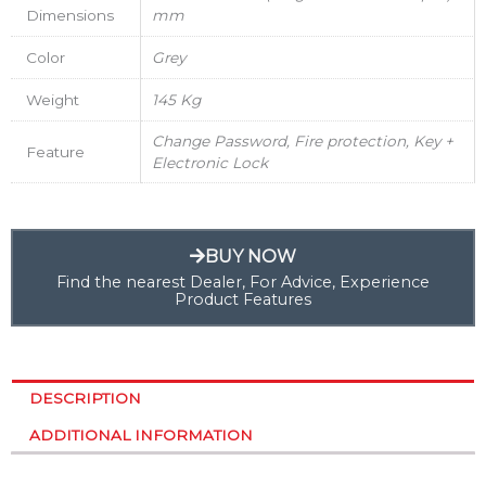
Dimensions
mm
Color
Grey
Weight
145 Kg
Change Password, Fire protection, Key +
Feature
Electronic Lock
BUY NOW
Find the nearest Dealer, For Advice, Experience
Product Features
DESCRIPTION
ADDITIONAL INFORMATION