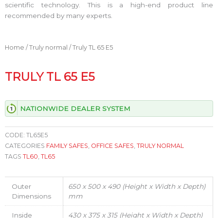
scientific technology. This is a high-end product line
recommended by many experts.
Home
/
Truly normal
/ Truly TL 65 E5
TRULY TL 65 E5
NATIONWIDE DEALER SYSTEM
CODE:
TL65E5
CATEGORIES
FAMILY SAFES
,
OFFICE SAFES
,
TRULY NORMAL
TAGS
TL60
,
TL65
Outer
650 x 500 x 490 (Height x Width x Depth)
Dimensions
mm
Inside
430 x 375 x 315 (Height x Width x Depth)