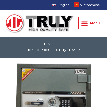
Skip
English
Vietnamese
to
Main
content
Menu
Menu
Truly TL 65 E5
Home
Products
Truly TL 65 E5