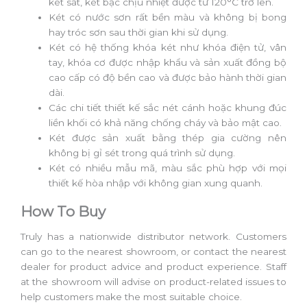
két sắt, két bạc chịu nhiệt được từ 120°C trở lên.
Két có nước sơn rất bền màu và không bị bong
hay tróc sơn sau thời gian khi sử dụng.
Két có hệ thống khóa két như khóa điện tử, vân
tay, khóa cơ được nhập khẩu và sản xuất đồng bộ
cao cấp có độ bền cao và được bảo hành thời gian
dài.
Các chi tiết thiết kế sắc nét cánh hoặc khung đúc
liền khối có khả năng chống cháy và bảo mật cao.
Két được sản xuất bằng thép gia cường nên
không bị gỉ sét trong quá trình sử dụng.
Két có nhiều mẫu mã, màu sắc phù hợp với mọi
thiết kế hòa nhập với không gian xung quanh.
How To Buy
Truly has a nationwide distributor network. Customers
can go to the nearest showroom, or contact the nearest
dealer for product advice and product experience. Staff
at the showroom will advise on product-related issues to
help customers make the most suitable choice.