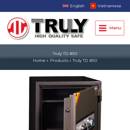
Skip
English
Vietnamese
to
Main
content
Menu
Menu
Truly TD 850
Home
Products
Truly TD 850